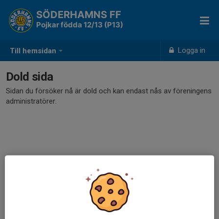
SÖDERHAMNS FF
Pojkar födda 12/13 (P13)
Logga in
Till hemsidan
Dold sida
Sidan du försöker nå är dold och kan endast nås av föreningens
administratörer.