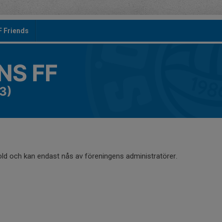
F Friends
S FF
3)
old och kan endast nås av föreningens administratörer.