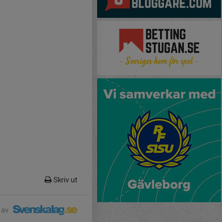
Skriv ut
 av