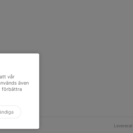
att vår
 används även
t förbättra
ändiga
Levererat