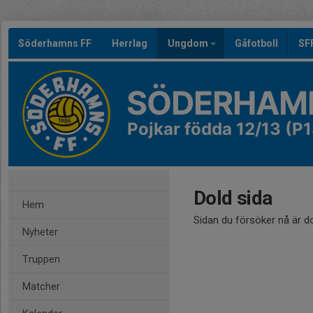
Söderhamns FF
Herrlag
Ungdom
Gåfotboll
SF
SÖDERHAMN
Pojkar födda 12/13 (P1
Dold sida
Hem
Sidan du försöker nå är d
Nyheter
Truppen
Matcher