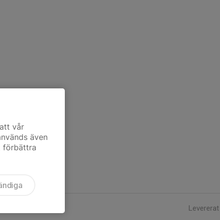
att vår
 används även
t förbättra
ändiga
Levererat