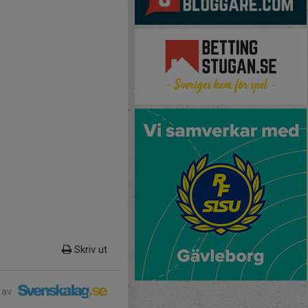
Skriv ut
 av