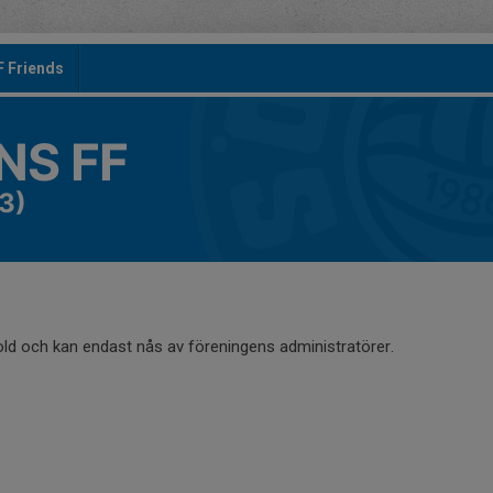
F Friends
S FF
3)
old och kan endast nås av föreningens administratörer.