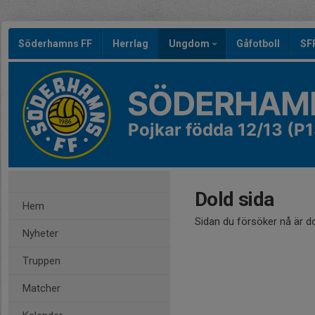
Söderhamns FF
Herrlag
Ungdom
Gåfotboll
SF
SÖDERHAMN
Pojkar födda 12/13 (P1
Dold sida
Hem
Sidan du försöker nå är d
Nyheter
Truppen
Matcher