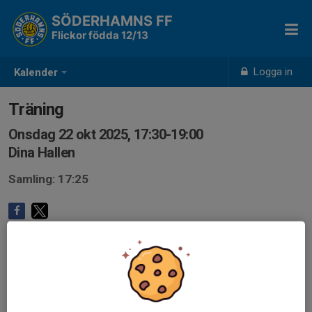
SÖDERHAMNS FF
Flickor födda 12/13
Logga in
Kalender
Träning
Onsdag 22 okt 2025, 17:30-19:00
Dina Hallen
Samling: 17:25