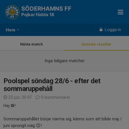
SÖDERHAMNS FF
Pojkar födda 18
Logga in
Hem
Nästa match
Senaste resultat
Inga tidigare matcher
Poolspel söndag 28/6 - efter det
sommaruppehåll
23 jun, 20:47
0 kommentarer
Hej ⚽!
Sommaruppehållet börjar närma sig, känns som att både maj /
juni sprungit iväg 😊!