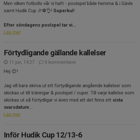
Men vilken fotbolls vår vi haft - poolspel både hemma & i Gävle
samt Hudik Cup 🎉⚽👌!
Superkul
!
Efter söndagens poolspel tar vi...
Läs mer
Förtydligande gällande kallelser
11 jun, 14:27
0 kommentarer
Hej 😊!
Jag vill bara skriva ut ett förtydligande angående kallelser som
skickas ut till träningar & poolspel / cuper. Till varje kallelse som
skickas ut så förtydligar vi även med att det finns ett
sista
svarsdatum
....
Läs mer
Inför Hudik Cup 12/13-6