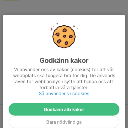
Inställd träning 7/6
4 jun, 09:06
0 kommentarer
Hej!
Söndagens träning (7/6) är inställd eftersom vi har poolspel på
förmiddagen.
Med vänlig hälsning ledarna
Godkänn kakor
Läs mer
Vi använder oss av kakor (cookies) för att vår
webbplats ska fungera bra för dig. De används
Fler nyheter
även för webbanalys i syfte att hjälpa oss att
förbättra våra tjänster.
Poolspel hemma 7/6
Så använder vi cookies
1 jun, 14:07
0
Godkänn alla kakor
Träningen idag är 17,00....
24 maj, 14:18
0
Bara nödvändiga