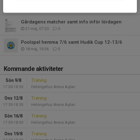
Information kring matcher
22 maj, 08:32
2
Gårdagens matcher samt info inför lördagen
21 maj, 07:20
0
Poolspel hemma 7/6 samt Hudik Cup 12-13/6
18 maj, 19:36
0
Kommande aktiviteter
Sön 9/8
Träning
17:00-18:00
Helsingehus Arena A-plan
Ons 12/8
Träning
17:30-18:30
Helsingehus Arena A-plan
Sön 16/8
Träning
17:00-18:00
Helsingehus Arena A-plan
Ons 19/8
Träning