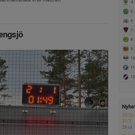
t sammanfattade efter matchen.
4. 
5.
6.
7. 
engsjö
8. 
9.
10
11
12.
Nyhet
50/50-l
31/7
28 jul