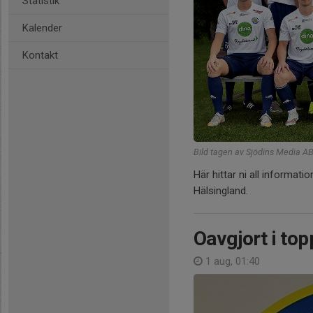
Statistik
Kalender
Kontakt
Bild tagen av Sjödins Media A
Här hittar ni all informat
Hälsingland.
Oavgjort i to
1 aug, 01:40