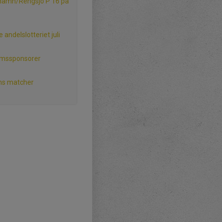
hamn/Rengsjö P 16 på
 andelslotteriet juli
mssponsorer
ns matcher