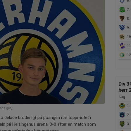
6. 
7. 
8. 
9.
10.
11.
12
Div 3
herr 
Lag
1. 
ns grej.
2. 
 delade broderligt på poängen när toppmötet i
peln på Helsingehus arena. 0-0 efter en match som
3. 