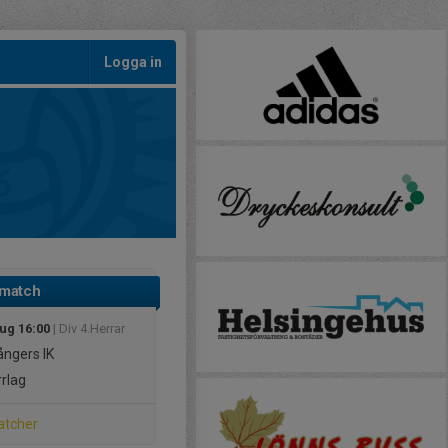
Logga in
 match
aug 16:00
| Div 4.Herrar
ngers IK
rlag
atcher