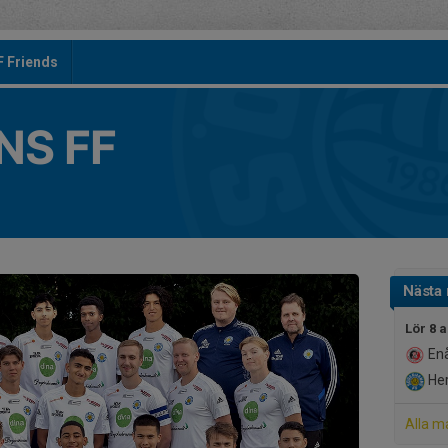
F Friends
S FF
Nästa
Lör 8 
Enå
Her
Alla m