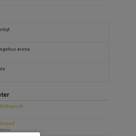
erbyt
ingehus arena
öte
ter
Enångers IK
Forsa IF
 Arena