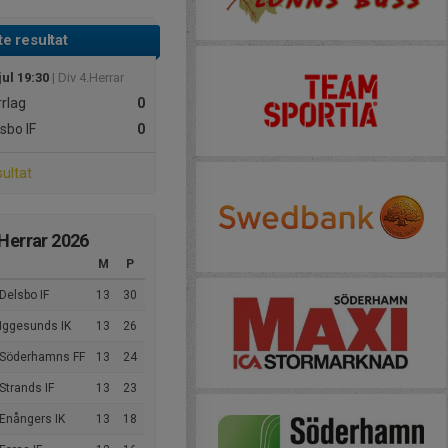
e resultat
jul 19:30
| Div 4.Herrar
rlag
0
sbo IF
0
sultat
.Herrar 2026
M
P
Delsbo IF
13
30
 Iggesunds IK
13
26
 Söderhamns FF
13
24
Strands IF
13
23
 Enångers IK
13
18