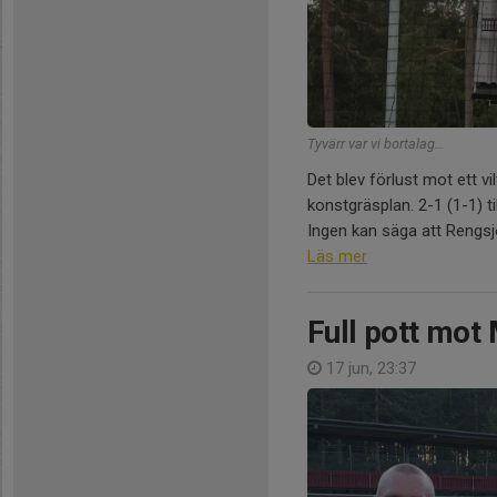
Tyvärr var vi bortalag…
Det blev förlust mot ett v
konstgräsplan. 2-1 (1-1) t
Ingen kan säga att Rengsjö
Läs mer
Full pott mo
17 jun, 23:37