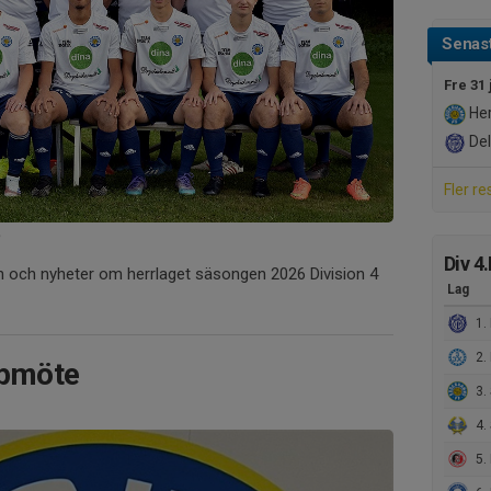
Senast
Fre 31 
Her
Del
Fler re
B
Div 4
ion och nyheter om herrlaget säsongen 2026 Division 4
Lag
1. 
2.
ppmöte
3.
4. 
5.