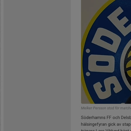
Melker Persson stod för matche
Söderhamns FF och Delsbo
hälsingefyran gick av sta