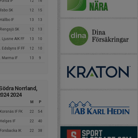
Forsa IF
12
16
Ilsbo SK
12
15
Hällbo IF
13
13
 Rengsjö SK
12
13
 Ljusne AIK FF
13
10
 Edsbyns IF FF
12
10
. Marma IF
13
9
 Södra Norrland,
2024 2024
M
P
Korsnäs IF FK
22
54
Helges IF
22
40
Forsbacka IK
22
38