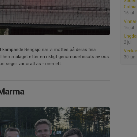
Söder
Gothia
16 jul
Vinnare
16 jul
Ungdo
2 jul
ilt kämpande Rengsjö när vi möttes på deras fina
Vecka
ill hemmalaget efter en riktigt genomusel insats av oss.
30 jun
s seger var orättvis - men ett...
t Marma