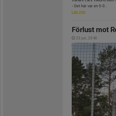
tränare Lars Viklund bäs
- Det här var en 0-0...
Läs mer
Förlust mot R
23 jun, 23:40