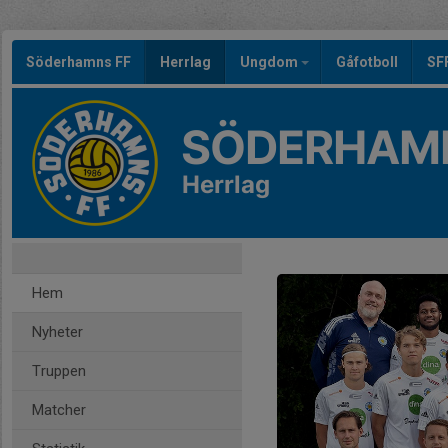
Söderhamns FF
Herrlag
Ungdom
Gåfotboll
SF
SÖDERHAMN
Herrlag
Hem
Nyheter
Truppen
Matcher