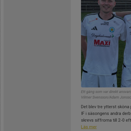
Ett gäng som var direkt ansvar
Vilmer Svensson/Adam Jonsson 
Det blev tre ytterst skö
IF i säsongens andra der
skrevs siffrorna till 2-0 ef
Läs mer