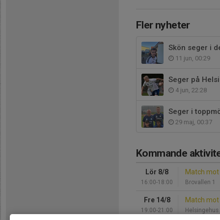
Fler nyheter
Skön seger i d
11 jun, 00:29
Seger på Hels
4 jun, 22:28
Seger i toppm
29 maj, 00:37
Kommande aktivite
Lör 8/8
Match mot 
16:00-18:00
Brovallen 1
Fre 14/8
Match mot 
19:00-21:00
Helsingehus