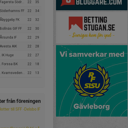
Fagersta Södra IK
22
35
 Söderhamns FF
22
34
 Åbyggeby FK
22
32
Bollnäs GIF FF
22
30
Årsunda IF
22
29
 Avesta AIK
22
28
. IK Huge
22
27
. Forssa BK
22
18
 Kvarnsvedens IK
22
13
er från föreningen
otter till SFF -Delsbo IF