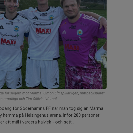
iga för segern mot Marma. Simon Elg spikar igen, mittbacksparet
omutliga och Tim Sällvin två mål.
na poäng för Söderhamns FF när man tog sig an Marma
by hemma på Helsingehus arena. Inför 283 personer
ter ett mål i vardera halvlek - och sett...