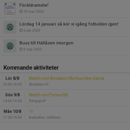
Föräldramöte!
13 mar 2023
Lördag 14 januari så kör vi igång fotbollen igen!
6 jan 2023
Buss till Hällåsen imorgon
3 sep 2022
Kommande aktiviteter
Lör 8/8
Match mot Älvdalen/Våmhus/Idre-Särna
16:00-18:00
Älvdalens IP
Sön 9/8
Match mot Forssa BK
14:00-16:00
Rengsjö IP
Mån 10/8
Tr
17:30-19:00
Badvallen, Hällåsen