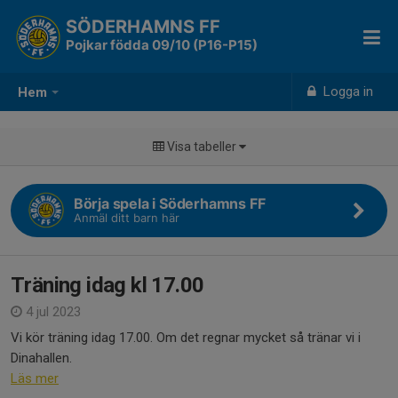
SÖDERHAMNS FF
Pojkar födda 09/10 (P16-P15)
Logga in
Hem
Visa tabeller
Börja spela i Söderhamns FF
Anmäl ditt barn här
Träning idag kl 17.00
4 jul 2023
Vi kör träning idag 17.00. Om det regnar mycket så tränar vi i
Dinahallen.
Läs mer