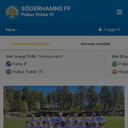
SÖDERHAMNS FF
Pojkar födda 15
Logga in
Hem
Kommande matcher
Senaste resultat
Sön 16 aug 13:00
- Träningsmatch
Sön 23 a
Färila IF
Pojka
Pojkar födda 15
Högs