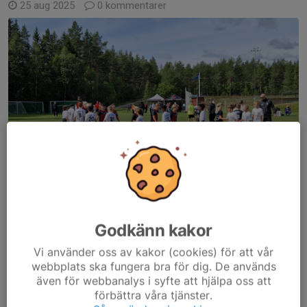
25 aug 2025
0 kommentarer
Godkänn kakor
Match Söderhamn - Sandarne/Stugsund
Vi använder oss av kakor (cookies) för att vår
webbplats ska fungera bra för dig. De används
En härlig fotbollsdag i Söderhamn, där vi anordnade ett poolspel
även för webbanalys i syfte att hjälpa oss att
för lokala lag; Söderhamn, Bergvik, Norrala, Sandarne/Stugsund.
förbättra våra tjänster.