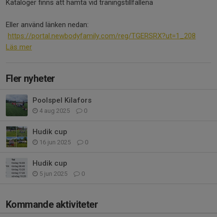
Kataloger finns att hämta vid träningstillfällena
Eller använd länken nedan:
https://portal.newbodyfamily.com/reg/TGERSRX?ut=1_208
Läs mer
Fler nyheter
Poolspel Kilafors
4 aug 2025
0
Hudik cup
16 jun 2025
0
Hudik cup
5 jun 2025
0
Kommande aktiviteter