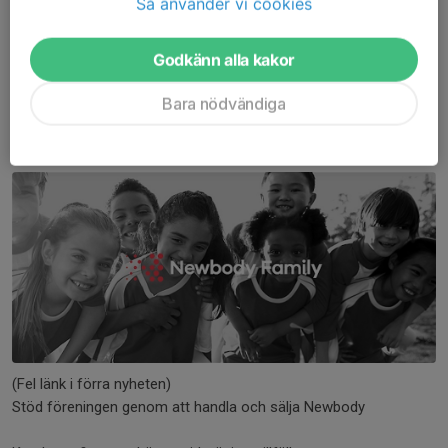
Så använder vi cookies
Ett stort tack till alla föräldrar som hjälpte till under dagen och
ett stort tack till...
Läs mer
Godkänn alla kakor
Bara nödvändiga
RÄTTELSE: Nu säljer vi Newbody
5 aug 2025
0 kommentarer
(Fel länk i förra nyheten)
Stöd föreningen genom att handla och sälja Newbody