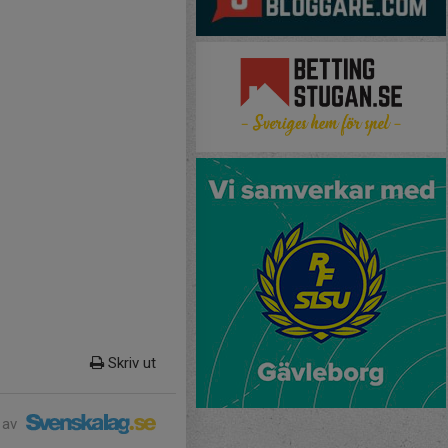
Skriv ut
 av