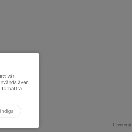
att vår
 används även
t förbättra
ändiga
Levererat