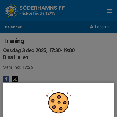
SÖDERHAMNS FF
Flickor födda 12/13
Logga in
Kalender
Träning
Onsdag 3 dec 2025, 17:30-19:00
Dina Hallen
Samling: 17:25