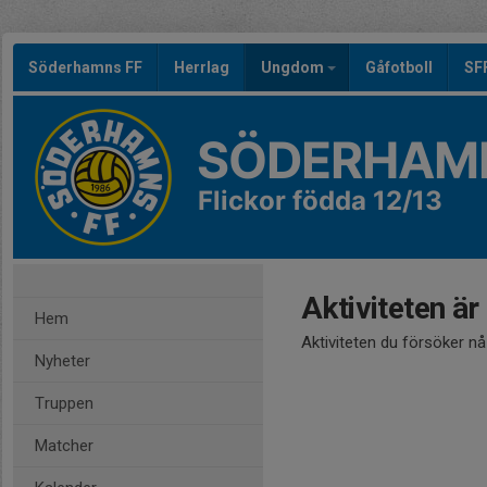
Söderhamns FF
Herrlag
Ungdom
Gåfotboll
SF
SÖDERHAMN
Flickor födda 12/13
Aktiviteten är
Hem
Aktiviteten du försöker n
Nyheter
Truppen
Matcher