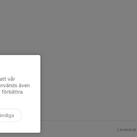
att vår
 används även
t förbättra
ändiga
Levererat