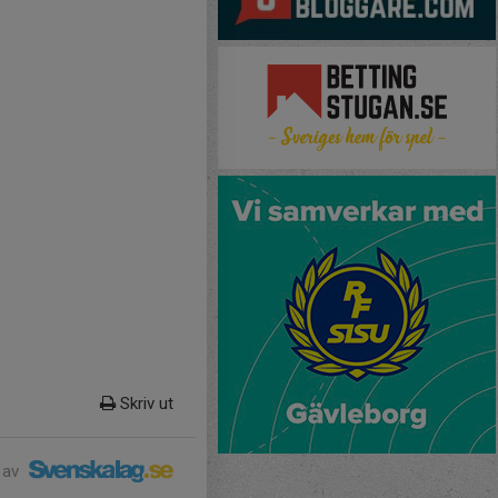
Skriv ut
 av