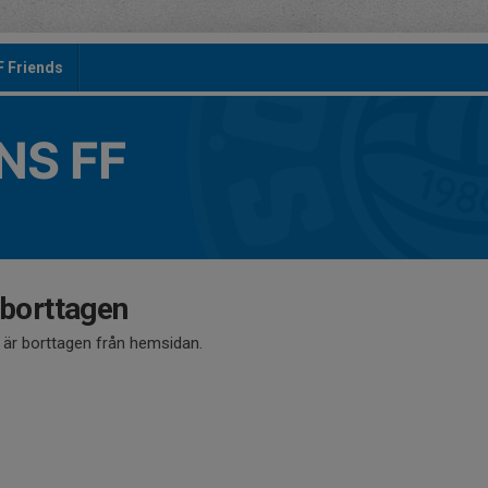
F Friends
S FF
 borttagen
å är borttagen från hemsidan.