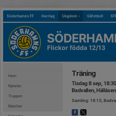
Söderhamns FF
Herrlag
Ungdom
Gåfotboll
SF
SÖDERHAMN
Flickor födda 12/13
Träning
Hem
Tisdag 8 sep, 18:3
Nyheter
Badvallen, Hällåse
Truppen
Samling: 18:15, Badva
Matcher