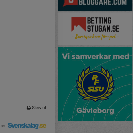
Skriv ut
 av