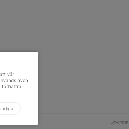
att vår
 används även
t förbättra
ändiga
Levererat