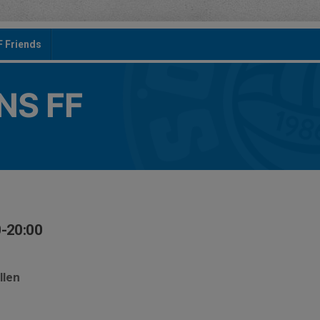
F Friends
S FF
0-20:00
n
llen