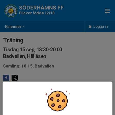
SÖDERHAMNS FF
Flickor födda 12/13
Logga in
Kalender
Träning
Tisdag 15 sep, 18:30-20:00
Badvallen, Hällåsen
Samling: 18:15, Badvallen
Anmälan är öppen för lagets medlemmar.
Logga in här