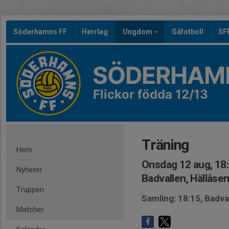
Söderhamns FF
Herrlag
Ungdom
Gåfotboll
SF
SÖDERHAMN
Flickor födda 12/13
Träning
Hem
Onsdag 12 aug, 18
Nyheter
Badvallen, Hällåse
Truppen
Samling: 18:15, Badva
Matcher