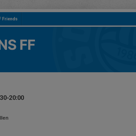
F Friends
S FF
:30-20:00
n
llen