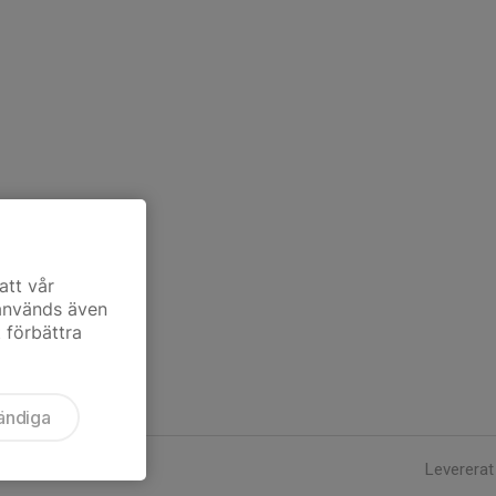
att vår
 används även
t förbättra
ändiga
Levererat