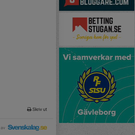
Skriv ut
 av