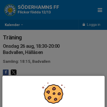
SÖDERHAMNS FF
Flickor födda 12/13
Logga in
Kalender
Träning
Onsdag 26 aug, 18:30-20:00
Badvallen, Hällåsen
Samling: 18:15, Badvallen
Anmälan är öppen för lagets medlemmar.
Logga in här