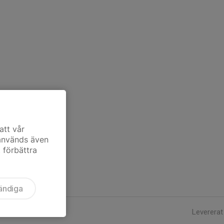
att vår
 används även
t förbättra
ändiga
Levererat