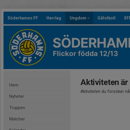
Söderhamns FF
Herrlag
Ungdom
Gåfotboll
SF
SÖDERHAMN
Flickor födda 12/13
Aktiviteten är
Hem
Aktiviteten du försöker n
Nyheter
Truppen
Matcher