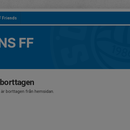
F Friends
S FF
 borttagen
å är borttagen från hemsidan.