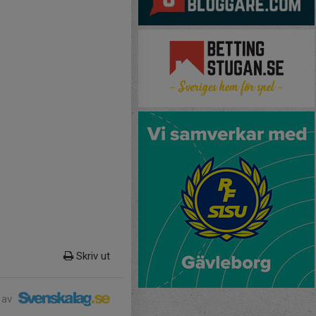
Skriv ut
 av