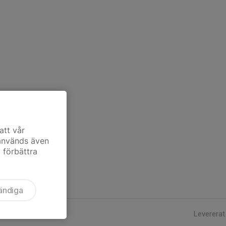
att vår
 används även
t förbättra
ändiga
Levererat