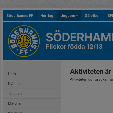
Söderhamns FF
Herrlag
Ungdom
Gåfotboll
SF
SÖDERHAMN
Flickor födda 12/13
Aktiviteten är
Hem
Aktiviteten du försöker n
Nyheter
Truppen
Matcher