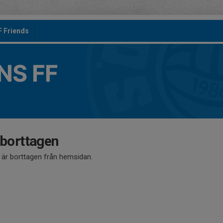
F Friends
S FF
 borttagen
å är borttagen från hemsidan.