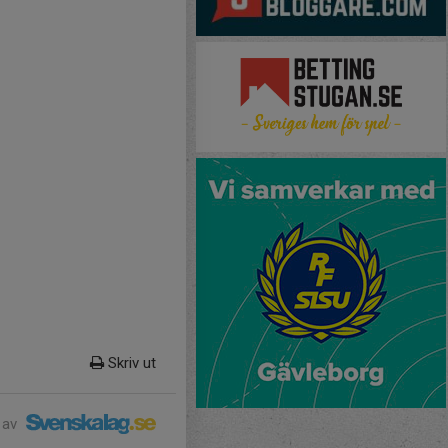
Skriv ut
 av