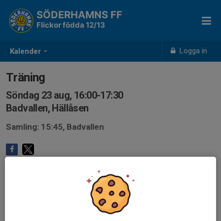
SÖDERHAMNS FF
Flickor födda 12/13
Logga in
Kalender
Träning
Söndag 23 aug, 16:00-17:30
Badvallen, Hällåsen
Samling: 15:45, Badvallen
Anmälan är öppen för lagets medlemmar.
Logga in här