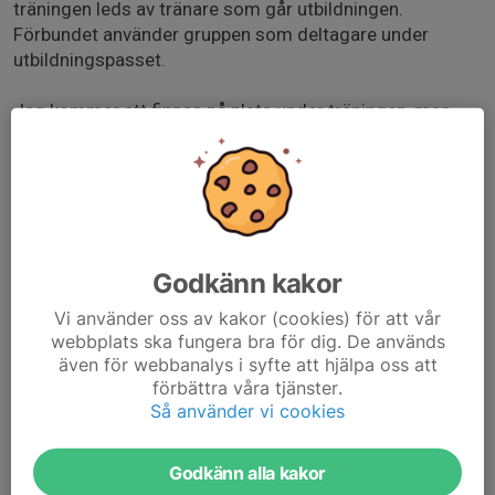
träningen leds av tränare som går utbildningen.
Förbundet använder gruppen som deltagare under
utbildningspasset.
Jag kommer att finnas på plats under träningen, men
det är utbildningsdeltagarna som planerar och leder
övningarna.
Se det gärna som ett extra träningstillfälle och en
möjlighet att prova på en träning med nya tränare och
nya övningar.
Godkänn kakor
Eftersom förfrågan kommit med kort varsel behöver jag
Vi använder oss av kakor (cookies) för att vår
få svar så snart som möjligt. För att träningen ska kunna
webbplats ska fungera bra för dig. De används
även för webbanalys i syfte att hjälpa oss att
genomföras behöver vi vara minst 14 spelare på plats.
förbättra våra tjänster.
Så använder vi cookies
Tack på förhand!
/Amanda
Godkänn alla kakor