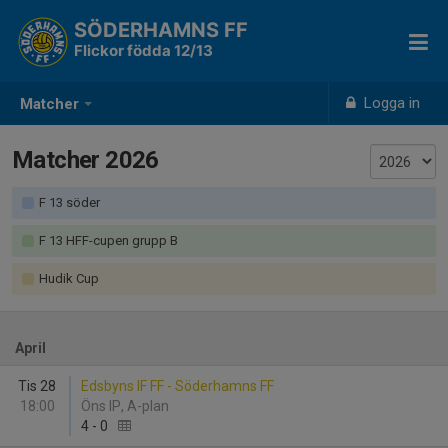
SÖDERHAMNS FF
Flickor födda 12/13
Logga in
Matcher
Matcher 2026
F 13 söder
F 13 HFF-cupen grupp B
Hudik Cup
April
Tis 28
Edsbyns IF FF - Söderhamns FF
18:00
Öns IP, A-plan
4
-
0