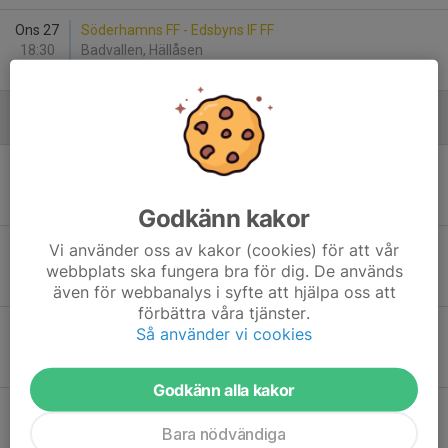
Ons 27
Söderhamns FF - Edsbyns IF FF
18:30
Badvallen, Hällåsen
0
-
1
Juni
Mån 1
Söderhamns FF - Norrala IF
18:30
Badvallen, Hällåsen
2
-
0
Godkänn kakor
Tis 2
Näsvikens IK - Söderhamns FF
Vi använder oss av kakor (cookies) för att vår
18:00
Tunet, Näsviken
webbplats ska fungera bra för dig. De används
4
-
1
även för webbanalys i syfte att hjälpa oss att
förbättra våra tjänster.
Fre 12
Söderhamns FF - Alnö IF
Så använder vi cookies
17:00
Movallen
-
Godkänn alla kakor
Lör 13
IK Huge - Söderhamns FF
11:20
Movallen
Bara nödvändiga