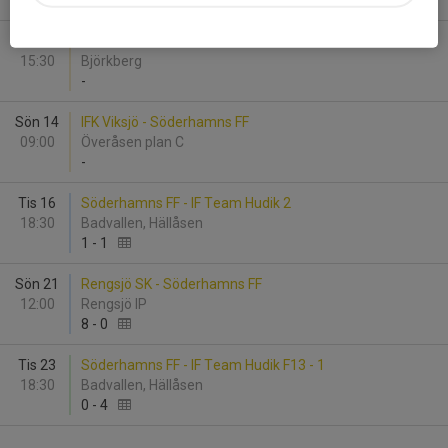
-
Lör 13
Vaksala SK - Söderhamns FF
15:30
Björkberg
-
Sön 14
IFK Viksjö - Söderhamns FF
09:00
Överåsen plan C
-
Tis 16
Söderhamns FF - IF Team Hudik 2
18:30
Badvallen, Hällåsen
1
-
1
Sön 21
Rengsjö SK - Söderhamns FF
12:00
Rengsjö IP
8
-
0
Tis 23
Söderhamns FF - IF Team Hudik F13 - 1
18:30
Badvallen, Hällåsen
0
-
4