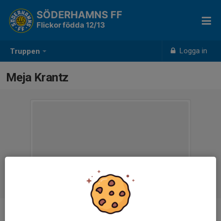
SÖDERHAMNS FF
Flickor födda 12/13
Logga in
Truppen
Meja Krantz
Ålder
12 år