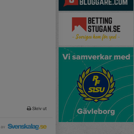
Skriv ut
 av