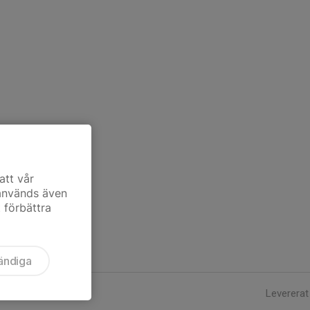
att vår
 används även
t förbättra
ändiga
Levererat