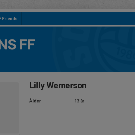
F Friends
S FF
Lilly Wernerson
Ålder
13 år