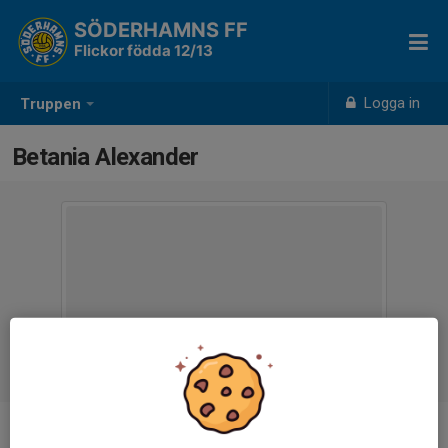
SÖDERHAMNS FF
Flickor födda 12/13
Logga in
Truppen
Betania Alexander
Ålder
13 år