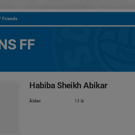
F Friends
S FF
Habiba Sheikh Abikar
Ålder
13 år