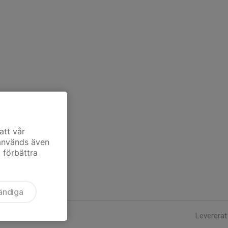
att vår
 används även
t förbättra
ändiga
Levererat