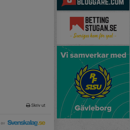
Skriv ut
 av