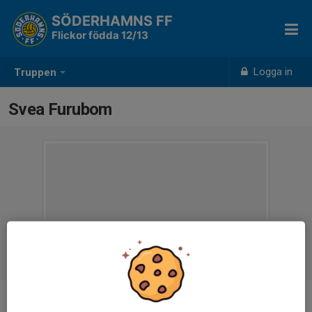
SÖDERHAMNS FF
Flickor födda 12/13
Logga in
Truppen
Svea Furubom
Ålder
12 år