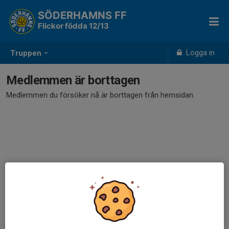
SÖDERHAMNS FF
Flickor födda 12/13
Logga in
Truppen
Medlemmen är borttagen
Medlemmen du försöker nå är borttagen från hemsidan.