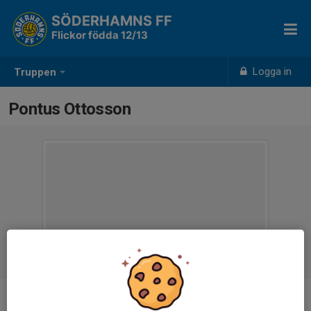
SÖDERHAMNS FF
Flickor födda 12/13
Logga in
Truppen
Pontus Ottosson
Titel
Målvaktstränare