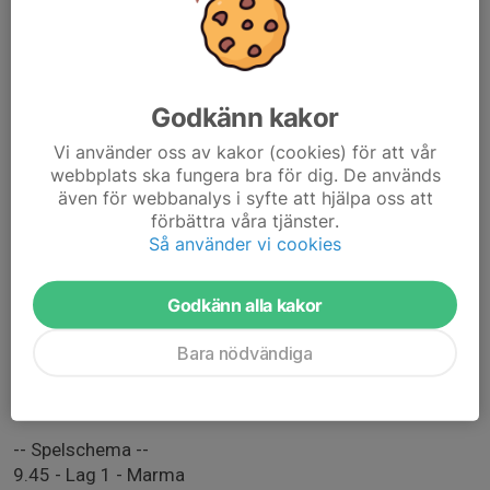
Ines
Milana
Sham
Elsa
Godkänn kakor
-- Lag 2 --
Vi använder oss av kakor (cookies) för att vår
Vera
webbplats ska fungera bra för dig. De används
även för webbanalys i syfte att hjälpa oss att
Ayla
förbättra våra tjänster.
Salsabila
Så använder vi cookies
Beninn
Abigail
Astrid
Godkänn alla kakor
Edda
Esther
Bara nödvändiga
Matcherna spelas 2 x 15 minuter.
-- Spelschema --
9.45 - Lag 1 - Marma