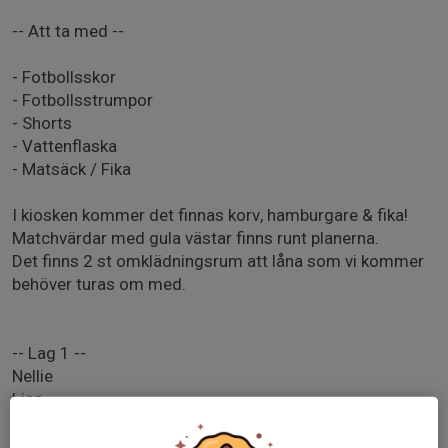
-- Att ta med --
- Fotbollsskor
- Fotbollsstrumpor
- Shorts
- Vattenflaska
- Matsäck / Fika
I kiosken kommer det finnas korv, hamburgare & fika!
Matchvärdar med gula västar finns runt planerna.
Det finns 2 st omklädningsrum att låna som vi kommer
behöver turas om med.
-- Lag 1 --
Nellie
Lian
Märta
Angelina