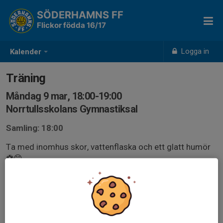
SÖDERHAMNS FF
Flickor födda 16/17
Logga in
Kalender
Träning
Måndag 9 mar, 18:00-19:00
Norrtullsskolans Gymnastiksal
Samling: 18:00
Ta med inomhus skor, vattenflaska och ett glatt humör
⚽️😊
Kod: 334812 3348