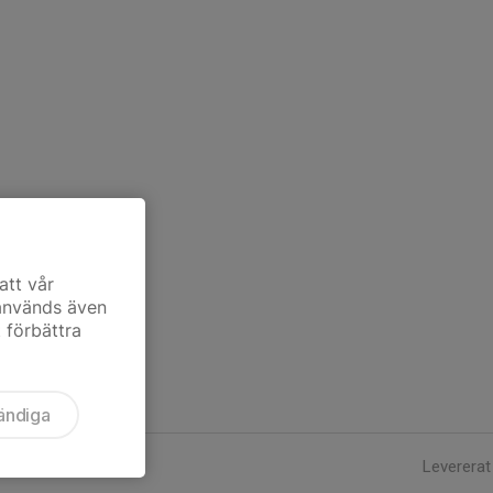
att vår
 används även
t förbättra
ändiga
Levererat