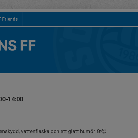
F Friends
S FF
00-14:00
enskydd, vattenflaska och ett glatt humör ⚽️😊