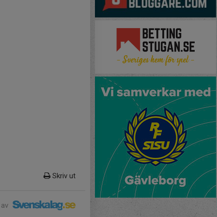
Skriv ut
 av