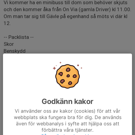
Vi kommer ha en minibuss till dom som behöver skjuts
och den kommer åka från On Via (gamla Driver) kl 11.00.
Om man tar sig till Gävle på egenhand så möts vi där kl
12.
-- Packlista --
Skor
Benskydd
Svarta eller mörkblå strumpor
Svarta eller mörkblå shorts
Vattenflaska
Matsäck
-- Samlingstider --
11.00 vid On Via (gamla Driver).
Godkänn kakor
12.00 Strömvallens konstgräsplan
Vi använder oss av kakor (cookies) för att vår
webbplats ska fungera bra för dig. De används
-- Spelschema --
även för webbanalys i syfte att hjälpa oss att
13.00 - Tierps IF
förbättra våra tjänster.
14.15 - Månkarbo IF