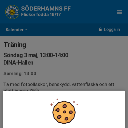
SÖDERHAMNS FF
Flickor födda 16/17
Logga in
Kalender
Träning
Söndag 3 maj, 13:00-14:00
DINA-Hallen
Samling: 13:00
Ta med fotbollsskor, benskydd, vattenflaska och ett
glatt humör ⚽️😊