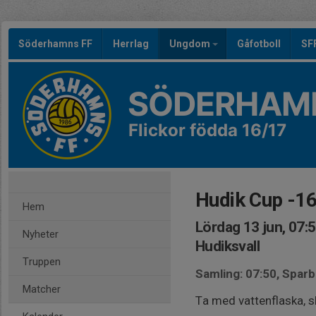
Söderhamns FF
Herrlag
Ungdom
Gåfotboll
SF
SÖDERHAMN
Flickor födda 16/17
Hudik Cup -1
Hem
Lördag 13 jun, 07:
Nyheter
Hudiksvall
Truppen
Samling: 07:50, Spar
Matcher
Ta med vattenflaska, s