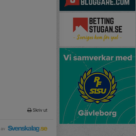
Skriv ut
 av