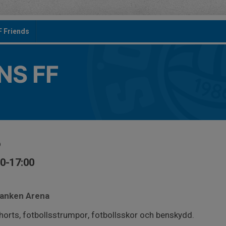
F Friends
S FF
6
50-17:00
banken Arena
horts, fotbollsstrumpor, fotbollsskor och benskydd.