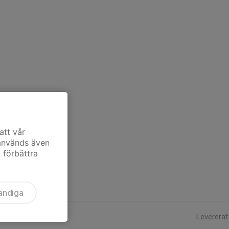
att vår
 används även
t förbättra
ändiga
Levererat