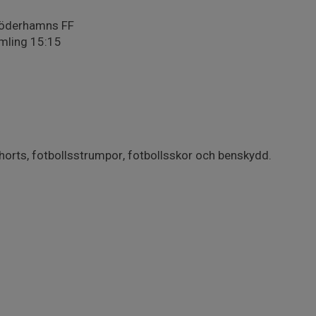
Söderhamns FF
amling 15:15
horts, fotbollsstrumpor, fotbollsskor och benskydd.