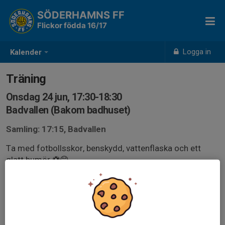
SÖDERHAMNS FF
Flickor födda 16/17
Logga in
Kalender
Träning
Onsdag 24 jun, 17:30-18:30
Badvallen (Bakom badhuset)
Samling: 17:15, Badvallen
Ta med fotbollsskor, benskydd, vattenflaska och ett
glatt humör ⚽️😊