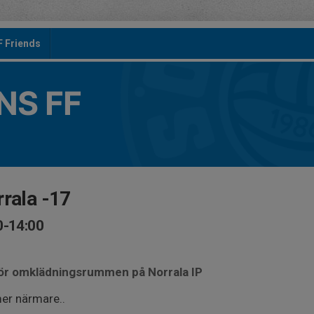
F Friends
S FF
rrala -17
0-14:00
för omklädningsrummen på Norrala IP
er närmare..