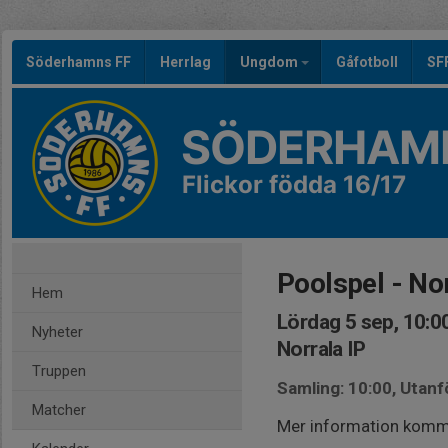
Söderhamns FF
Herrlag
Ungdom
Gåfotboll
SF
SÖDERHAMN
Flickor födda 16/17
Poolspel - No
Hem
Lördag 5 sep, 10:0
Nyheter
Norrala IP
Truppen
Samling: 10:00, Utan
Matcher
Mer information komm