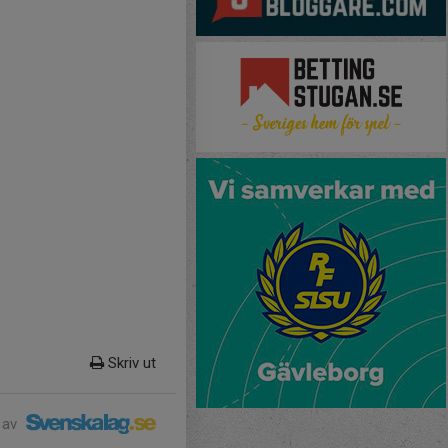
Skriv ut
 av