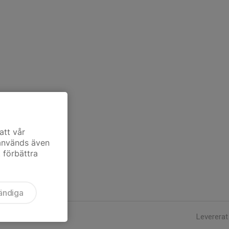
att vår
 används även
t förbättra
ändiga
Levererat