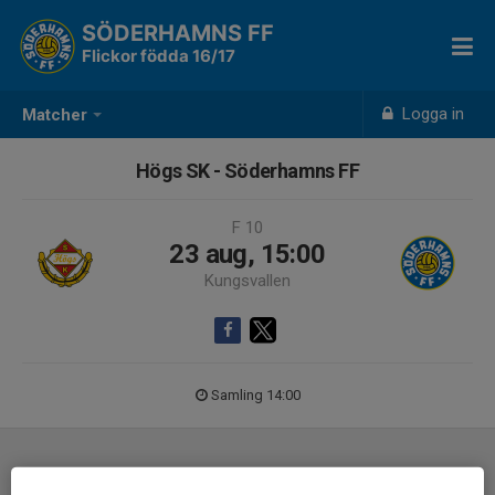
SÖDERHAMNS FF
Flickor födda 16/17
Logga in
Matcher
Högs SK - Söderhamns FF
F 10
23 aug, 15:00
Kungsvallen
Samling 14:00
Laguppställning