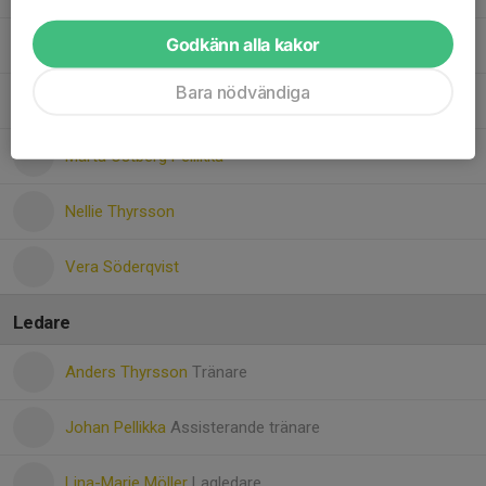
Godkänn alla kakor
Milana Muslem
Bara nödvändiga
Mirsad Abdi
Märta Östberg Pellikka
Nellie Thyrsson
Vera Söderqvist
Ledare
Anders Thyrsson
Tränare
Johan Pellikka
Assisterande tränare
Lina-Marie Möller
Lagledare