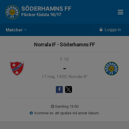
SÖDERHAMNS FF
Flickor födda 16/17
Logga in
Matcher
Norrala IF - Söderhamns FF
F 10
-
17 maj, 14:00, Norrala IP
Samling 13:00
Kommer ev. att spelas vid annat datum.