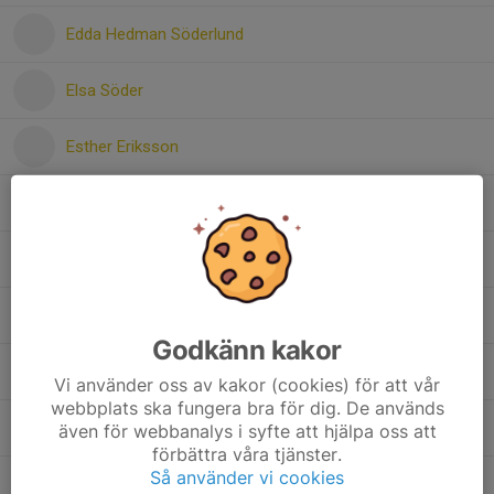
Edda Hedman Söderlund
Elsa Söder
Esther Eriksson
Gelila Negasi
Greta Ljung
Ines Wernerson
Godkänn kakor
Leia Thyrsson
Vi använder oss av kakor (cookies) för att vår
webbplats ska fungera bra för dig. De används
Lilly Sköld
även för webbanalys i syfte att hjälpa oss att
förbättra våra tjänster.
Så använder vi cookies
Manaal Abdullahi