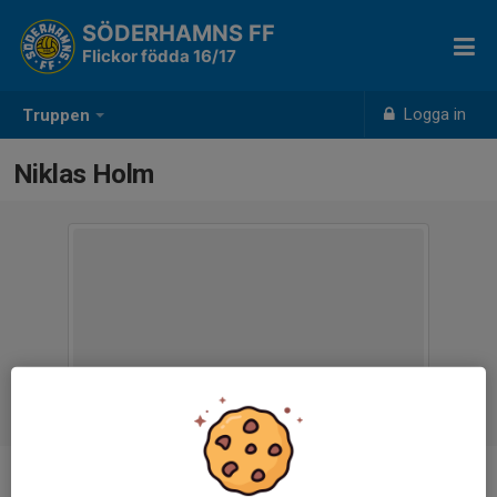
SÖDERHAMNS FF
Flickor födda 16/17
Logga in
Truppen
Niklas Holm
Titel
Tränare