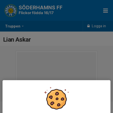
SÖDERHAMNS FF
Flickor födda 16/17
Logga in
Truppen
Lian Askar
Ålder
9 år