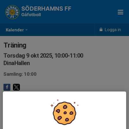
SÖDERHAMNS FF
Gåfotboll
Logga in
Kalender
Träning
Torsdag 9 okt 2025, 10:00-11:00
DinaHallen
Samling: 10:00