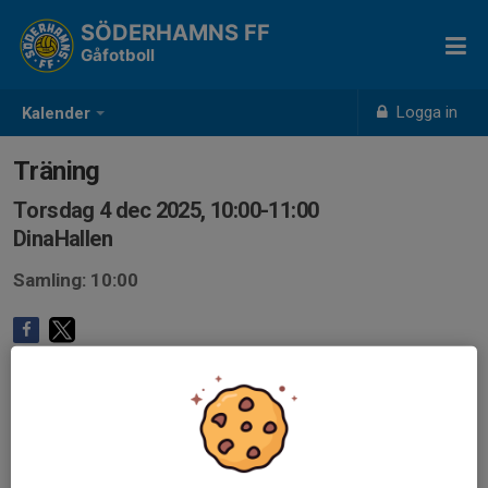
SÖDERHAMNS FF
Gåfotboll
Logga in
Kalender
Träning
Torsdag 4 dec 2025, 10:00-11:00
DinaHallen
Samling: 10:00