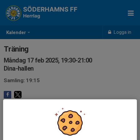
SÖDERHAMNS FF
Herrlag
Logga in
Kalender
Träning
Måndag 17 feb 2025, 19:30-21:00
Dina-hallen
Samling: 19:15