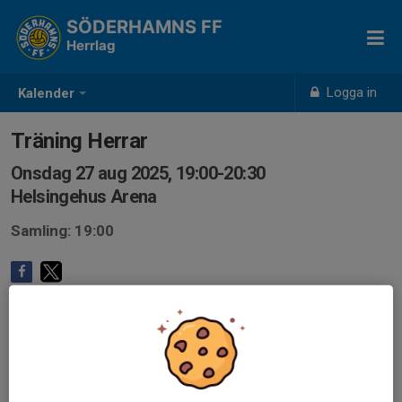
SÖDERHAMNS FF
Herrlag
Logga in
Kalender
Träning Herrar
Onsdag 27 aug 2025, 19:00-20:30
Helsingehus Arena
Samling: 19:00