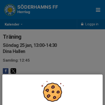
SÖDERHAMNS FF
Herrlag
Logga in
Kalender
Träning
Söndag 25 jan, 13:00-14:30
Dina Hallen
Samling: 12:45