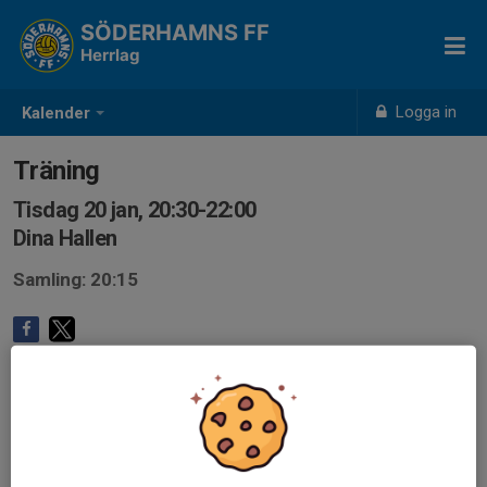
SÖDERHAMNS FF
Herrlag
Logga in
Kalender
Träning
Tisdag 20 jan, 20:30-22:00
Dina Hallen
Samling: 20:15