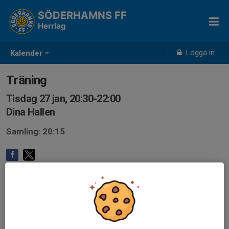
SÖDERHAMNS FF
Herrlag
Logga in
Kalender
Träning
Tisdag 27 jan, 20:30-22:00
Dina Hallen
Samling: 20:15