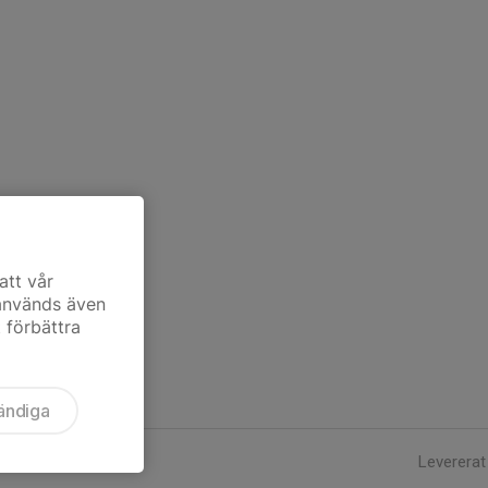
att vår
 används även
t förbättra
ändiga
Levererat