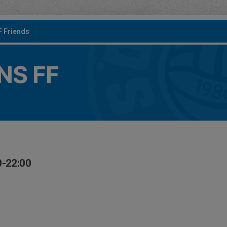
F Friends
S FF
0-22:00