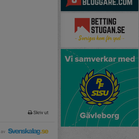
Skriv ut
 av