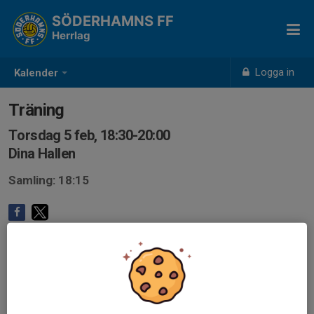
SÖDERHAMNS FF
Herrlag
Logga in
Kalender
Träning
Torsdag 5 feb, 18:30-20:00
Dina Hallen
Samling: 18:15