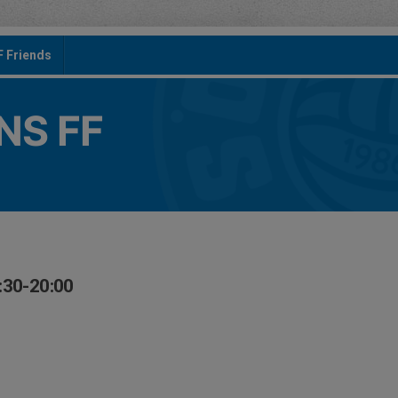
F Friends
S FF
:30-20:00