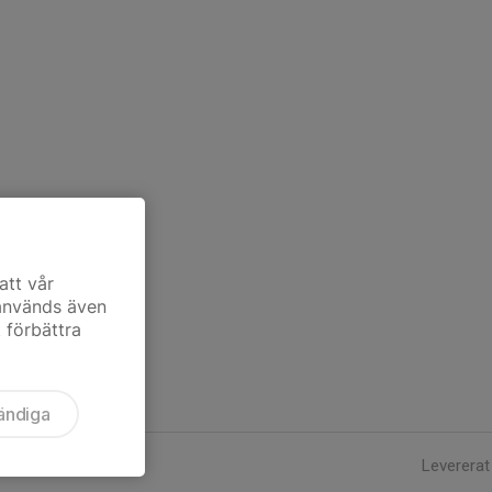
att vår
 används även
t förbättra
ändiga
Levererat