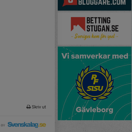
Skriv ut
 av