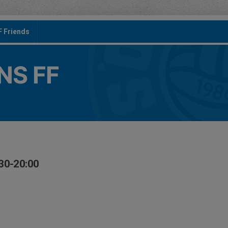
F Friends
S FF
:30-20:00