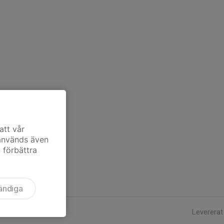
att vår
 används även
t förbättra
ändiga
Levererat