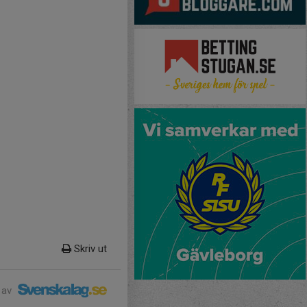
Skriv ut
 av